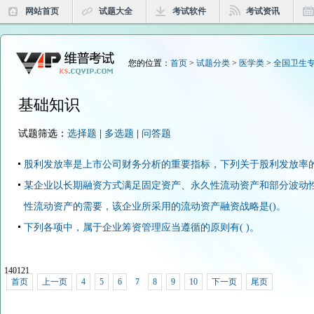
网站首页
试题大全
考试软件
考试资讯
您的位置：
首页
>
试题分类
>
医学类
>
全国卫生专
基础知识
试题筛选：
选择题
|
多选题
|
问答题
股利发放率是上市公司财务分析的重要指标，下列关于股利发放率的表
某企业以长期融资方式满足固定资产、永久性流动资产和部分波动
性流动资产的需要，该企业所采用的流动资产融资战略是()。
下列各项中，属于企业筹资管理应当遵循的原则有( )。
140121
首页
上一页
4
5
6
7
8
9
10
下一页
尾页