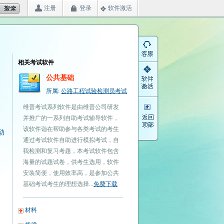
注册
登录
软件激活
相关考试软件
公共基础
所属:
公路工程试验检测员考试
维普考试系列软件是由维普公司研发
并推广的一系列自助考试辅导软件，
该软件诣在帮助参与各类考试的考生
动
通过考试软件自助进行模拟考试，自
我检测和复习考题，本考试软件包含
海量的试题试卷，供考生选用，软件
安装简便，使用效率高，是参加公共
基础考试考生的理想选择...
免费下载
材料